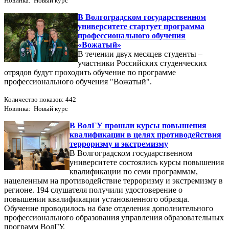
Новинка: Новый курс
В Волгоградском государственном
университете стартует программа
профессионального обучения
«Вожатый»
В течении двух месяцев студенты –
участники Российских студенческих
отрядов будут проходить обучение по программе
профессионального обучения "Вожатый".
Количество показов: 442
Новинка: Новый курс
В ВолГУ прошли курсы повышения
квалификации в целях противодействия
терроризму и экстремизму
В Волгоградском государственном
университете состоялись курсы повышения
квалификации по семи программам,
нацеленным на противодействие терроризму и экстремизму в
регионе. 194 слушателя получили удостоверение о
повышении квалификации установленного образца.
Обучение проводилось на базе отделения дополнительного
профессионального образования управления образовательных
программ ВолГУ.