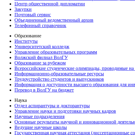
Центр общественной дипломатии
Закупки
Почтовый сервис
Объединенный ведомственный архив
Телефонный справочник
Образование
Институты
Университетский колледж
Управление образовательных программ
Волжский филиал ВолГУ
Образование за рубежом
Всероссийские студенческие олимпиады, проводимые на
Информационно-образовательные ресурсы
Трудоустройство студентов и выпускников
Информация о доступности высшего образования для ин
Перевод в ВолГУ на бюджет
Наука
Отдел аспирантуры и докторантуры
Управление науки и подготовки научных кадров
Научные подразделения
Основные результаты научной и инновационной деятель
Ведущие научные школы
Государственная научная аттестация (диссертационные с