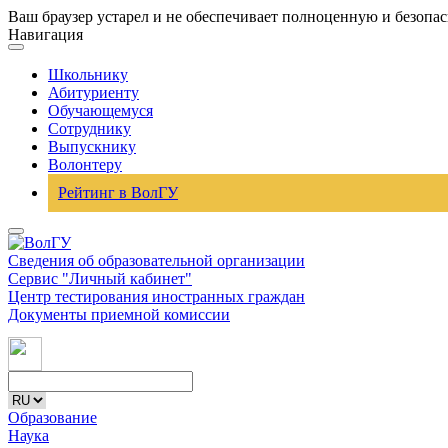
Ваш браузер устарел и не обеспечивает полноценную и безопа
Навигация
Школьнику
Абитуриенту
Обучающемуся
Сотруднику
Выпускнику
Волонтеру
Рейтинг в ВолГУ
Сведения об образовательной организации
Сервис "Личный кабинет"
Центр тестирования иностранных граждан
Документы приемной комиссии
Образование
Наука