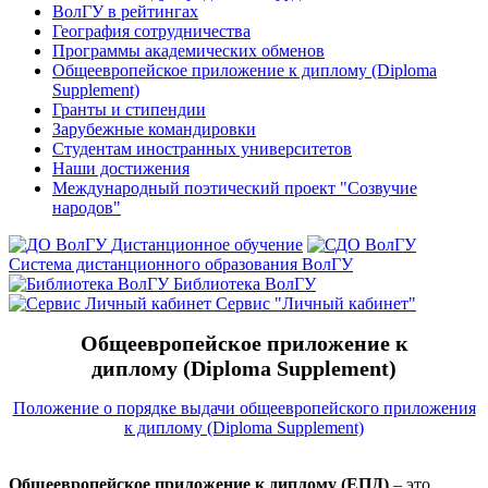
ВолГУ в рейтингах
География сотрудничества
Программы академических обменов
Общеевропейское приложение к диплому (Diploma
Supplement)
Гранты и стипендии
Зарубежные командировки
Студентам иностранных университетов
Наши достижения
Международный поэтический проект "Созвучие
народов"
Дистанционное обучение
Система дистанционного образования ВолГУ
Библиотека ВолГУ
Сервис "Личный кабинет"
Общеевропейское приложение к
диплому
(Diploma Supplement)
Положение о порядке выдачи общеевропейского приложения
к диплому (Diploma Supplement)
Общеевропейское приложение к диплому (ЕПД)
– это