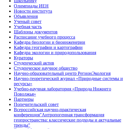
Школьнику
Олимпиады ИЕН
Новости института
Объявления
Ученый совет
Учебная часть
Шаблоны документов
Расписание учебного процесса
Кафедра биологии и биоинженерии
Кафедра географии и картографии
Кафедра экологии и природопользования
Кураторы
Студенческий актив
Студенческое научное общество
Научно-образовательный центр РегионЭкология
Научно-теоретический журнал «Природные системы и
ресурсы»
Учебно-научная лаборатория «Природа Нижнего
Поволжья»
Партнеры
Попечительский совет
Всероссийская научно-практическая
конференция"Антропогенная трансформация
геопространства: классические подходы и актуальные
тренды"