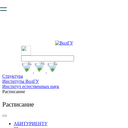
Ваш браузер устарел и не обеспечивает полноценную и
безопасную работу с сайтом. Пожалуйста
обновите браузер
,
чтобы улучшить взаимодействие с сайтом.
Структура
Институты ВолГУ
Институт естественных наук
Расписание
Расписание
АБИТУРИЕНТУ