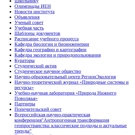
Школьнику
Олимпиады ИЕН
Новости института
Объявления
Ученый совет
Учебная часть
Шаблоны документов
Расписание учебного процесса
Кафедра биологии и биоинженерии
Кафедра географии и картографии
Кафедра экологии и природопользования
Кураторы
Студенческий актив
Студенческое научное общество
Научно-образовательный центр РегионЭкология
Научно-теоретический журнал «Природные системы и
ресурсы»
Учебно-научная лаборатория «Природа Нижнего
Поволжья»
Партнеры
Попечительский совет
Всероссийская научно-практическая
конференция"Антропогенная трансформация
геопространства: классические подходы и актуальные
тренды"