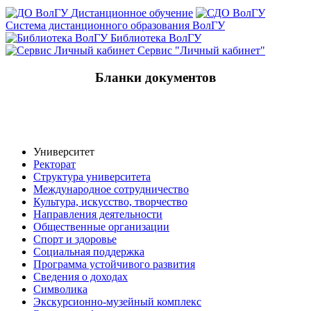
Дистанционное обучение
Система дистанционного образования ВолГУ
Библиотека ВолГУ
Сервис "Личный кабинет"
Бланки документов
Конкурс
Отпуск
Кадровые изменения
Формы представлений
Процедура кадрового документооборота
Университет
Ректорат
Структура университета
Международное сотрудничество
Культура, искусство, творчество
Направления деятельности
Общественные организации
Спорт и здоровье
Социальная поддержка
Программа устойчивого развития
Сведения о доходах
Символика
Экскурсионно-музейный комплекс