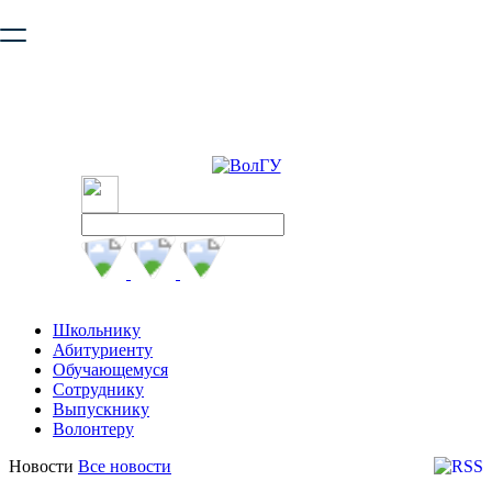
Ваш браузер устарел и не обеспечивает полноценную и
безопасную работу с сайтом. Пожалуйста
обновите браузер
,
чтобы улучшить взаимодействие с сайтом.
Школьнику
Абитуриенту
Обучающемуся
Сотруднику
Выпускнику
Волонтеру
Новости
Все новости