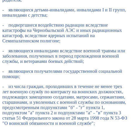
- являющиеся детьми-инвалидами, инвалидами I и II групп,
инвалидами с детства;
- подвергшиеся воздействию радиации вследствие
катастрофы на Чернобыльской АЭС и иных радиационных
катастроф, вследствие ядерных испытаний на
Семипалатинском полигоне;
- являющиеся инвалидами вследствие военной травмы или
заболевания, полученных в период прохождения военной
службы, и ветеранами боевых действий;
- являющиеся получателями государственной социальной
помощи;
- из числа граждан, проходивших в течение не менее трех
лет военную службу по контракту на воинских должностях,
подлежащих замещению солдатами, матросами, сержантами,
старшинами, и уволенных с военной службы по основаниям,
предусмотренным подпунктами "б" - "г" пункта 1,
подпунктом "а" пункта 2 и подпунктами "а" - "в" пункта 3
статьи 51 Федерального закона от 28 марта 1998 года N 53-ФЗ
"О воинской обязанности и военной службе";