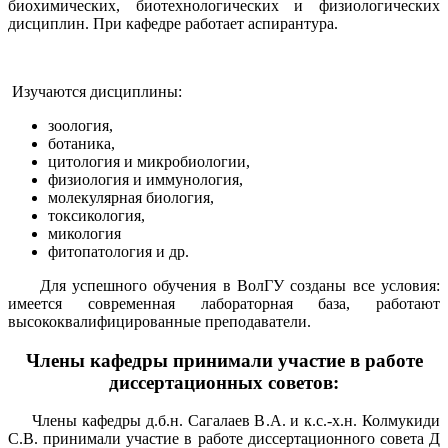
биохимических, биотехнологических и физиологических
дисциплин. При кафедре работает аспирантура.
Изучаются дисциплины:
зоология,
ботаника,
цитология и микробиологии,
физиология и иммунология,
молекулярная биология,
токсикология,
микология
фитопатология и др.
Для успешного обучения в ВолГУ созданы все условия:
имеется современная лабораторная база, работают
высококвалифицированные преподаватели.
Члены кафедры принима
ли
участие
в работе
диссе
ртационных советов:
Члены кафедры д.б.н. Сагалаев В.А. и к.с.-х.н. Колмукиди
С.В. принимали участие в работе диссертационного совета Д