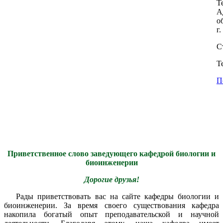
Т
А
о
г
С
T
П
Приветственное слово заведующего кафедрой биологии и
биоинженерии
Дорогие друзья!
Рады приветствовать вас на сайте кафедры биологии и
биоинженерии. За время своего существования кафедра
накопила богатый опыт преподавательской и научной