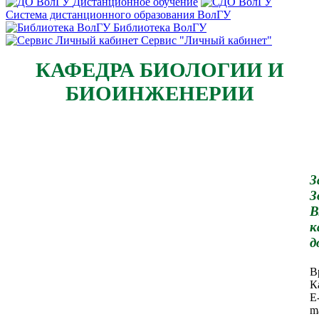
Дистанционное обучение
Система дистанционного образования ВолГУ
Библиотека ВолГУ
Сервис "Личный кабинет"
КАФЕДРА БИОЛОГИИ И
БИОИНЖЕНЕРИИ
З
З
В
к
д
В
К
E
m