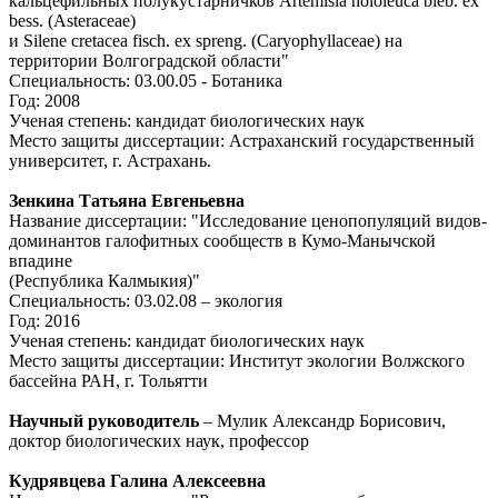
кальцефильных полукустарничков Artemisia hololeuca bieb. ex
bess. (Asteraceae)
и Silene cretacea fisch. ex spreng. (Caryophyllaceae) на
территории Волгоградской области"
Специальность: 03.00.05 - Ботаника
Год: 2008
Ученая степень: кандидат биологических наук
Место защиты диссертации: Астраханский государственный
университет, г. Астрахань.
Зенкина Татьяна Евгеньевна
Название диссертации: "Исследование ценопопуляций видов-
доминантов галофитных сообществ в Кумо-Манычской
впадине
(Республика Калмыкия)"
Специальность: 03.02.08 – экология
Год: 2016
Ученая степень: кандидат биологических наук
Место защиты диссертации: Институт экологии Волжского
бассейна РАН, г. Тольятти
Научный руководитель
– Мулик Александр Борисович,
доктор биологических наук, профессор
Кудрявцева Галина Алексеевна