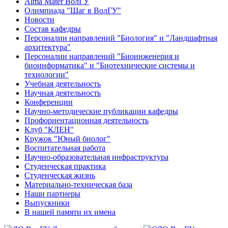
Alma Mater ВолГУ
Олимпиада "Шаг в ВолГУ"
Новости
Состав кафедры
Персоналии направлений "Биология" и "Ландшафтная
архитектура"
Персоналии направлений "Биоинженерия и
биоинформатика" и "Биотехнические системы и
технологии"
Учебная деятельность
Научная деятельность
Конференции
Научно-методические публикации кафедры
Профориентационная деятельность
Клуб "КЛЕН"
Кружок "Юный биолог"
Воспитательная работа
Научно-образовательная инфраструктура
Студенческая практика
Студенческая жизнь
Материально-техническая база
Наши партнеры
Выпускники
В нашей памяти их имена