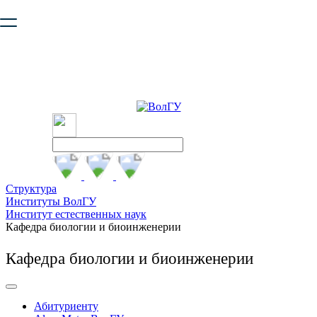
Ваш браузер устарел и не обеспечивает полноценную и
безопасную работу с сайтом. Пожалуйста
обновите браузер
,
чтобы улучшить взаимодействие с сайтом.
Структура
Институты ВолГУ
Институт естественных наук
Кафедра биологии и биоинженерии
Кафедра биологии и биоинженерии
Абитуриенту