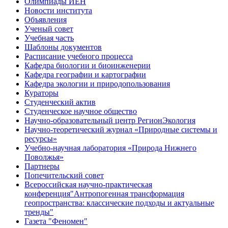
Олимпиады ИЕН
Новости института
Объявления
Ученый совет
Учебная часть
Шаблоны документов
Расписание учебного процесса
Кафедра биологии и биоинженерии
Кафедра географии и картографии
Кафедра экологии и природопользования
Кураторы
Студенческий актив
Студенческое научное общество
Научно-образовательный центр РегионЭкология
Научно-теоретический журнал «Природные системы и
ресурсы»
Учебно-научная лаборатория «Природа Нижнего
Поволжья»
Партнеры
Попечительский совет
Всероссийская научно-практическая
конференция"Антропогенная трансформация
геопространства: классические подходы и актуальные
тренды"
Газета "Феномен"