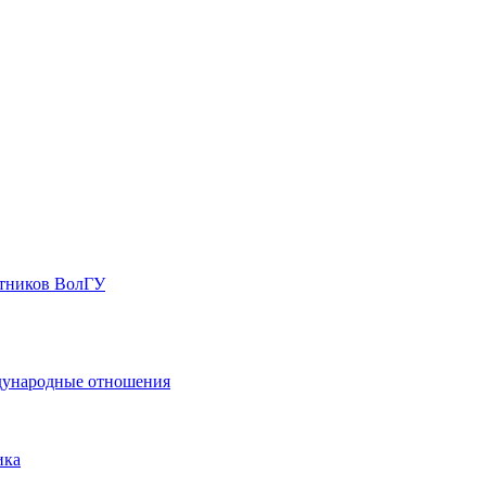
стников ВолГУ
ждународные отношения
ика