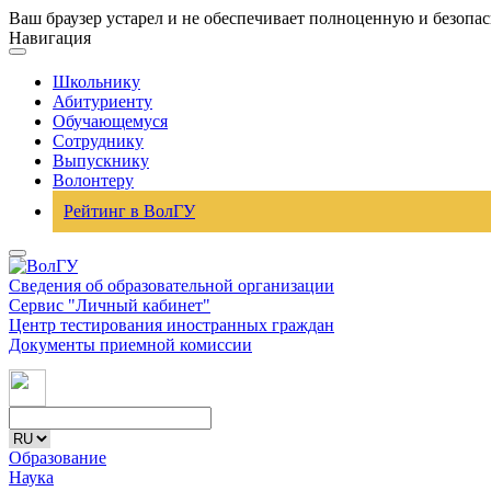
Ваш браузер устарел и не обеспечивает полноценную и безопа
Навигация
Школьнику
Абитуриенту
Обучающемуся
Сотруднику
Выпускнику
Волонтеру
Рейтинг в ВолГУ
Сведения об образовательной организации
Сервис "Личный кабинет"
Центр тестирования иностранных граждан
Документы приемной комиссии
Образование
Наука