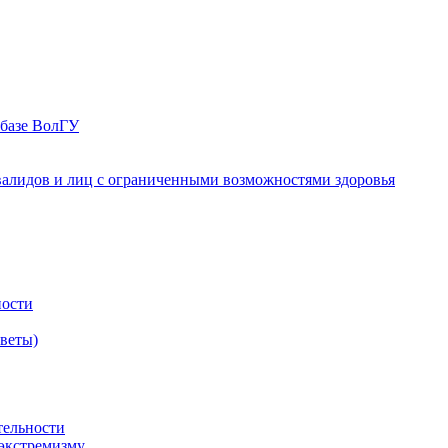
 базе ВолГУ
валидов и лиц с ограниченными возможностями здоровья
ности
оветы)
тельности
экстремизму