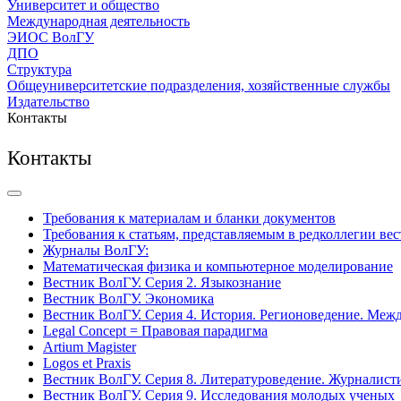
Университет и общество
Международная деятельность
ЭИОС ВолГУ
ДПО
Структура
Общеуниверситетские подразделения, хозяйственные службы
Издательство
Контакты
Контакты
Требования к материалам и бланки документов
Требования к статьям, представляемым в редколлегии ве
Журналы ВолГУ:
Математическая физика и компьютерное моделирование
Вестник ВолГУ. Серия 2. Языкознание
Вестник ВолГУ. Экономика
Вестник ВолГУ. Серия 4. История. Регионоведение. Ме
Legal Concept = Правовая парадигма
Artium Magister
Logos et Praxis
Вестник ВолГУ. Серия 8. Литературоведение. Журналист
Вестник ВолГУ. Серия 9. Исследования молодых ученых