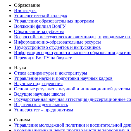
Образование
Институты
Университетский колледж
Управление образовательных программ
Волжский филиал ВолГУ
Образование за рубежом
Всероссийские студенческие олимпиады, проводимые на
Информационно-образовательные ресурсы
Трудоустройство студентов и выпускников
Информация о доступности высшего образования для ин
Перевод в ВолГУ на бюджет
Наука
Отдел аспирантуры и докторантуры
Управление науки и подготовки научных кадров
Научные подразделения
Основные результаты научной и инновационной деятель
Ведущие научные школы
Государственная научная аттестация (диссертационные с
Издательская деятельность
Университет – предприятиям
Социум
Управление молодежной политики и воспитательной дея
Координационный центр противодействия терроризму и 