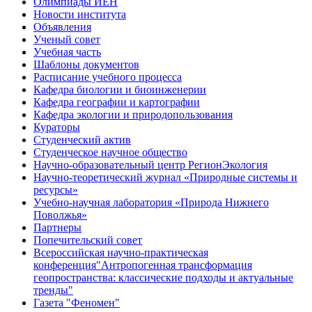
Олимпиады ИЕН
Новости института
Объявления
Ученый совет
Учебная часть
Шаблоны документов
Расписание учебного процесса
Кафедра биологии и биоинженерии
Кафедра географии и картографии
Кафедра экологии и природопользования
Кураторы
Студенческий актив
Студенческое научное общество
Научно-образовательный центр РегионЭкология
Научно-теоретический журнал «Природные системы и
ресурсы»
Учебно-научная лаборатория «Природа Нижнего
Поволжья»
Партнеры
Попечительский совет
Всероссийская научно-практическая
конференция"Антропогенная трансформация
геопространства: классические подходы и актуальные
тренды"
Газета "Феномен"