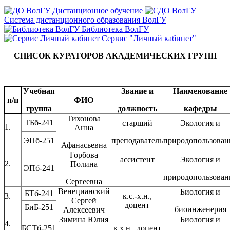
Дистанционное обучение
Система дистанционного образования ВолГУ
Библиотека ВолГУ
Сервис "Личный кабинет"
СПИСОК КУРАТОРОВ АКАДЕМИЧЕСКИХ ГРУПП
Учебная
Звание и
Наименование
п/п
ФИО
группа
должность
кафедры
Тихонова
ТБб-241
старший
Экология и
1.
Анна
ЭПб-251
преподаватель
природопользован
Афанасьевна
Горбова
ассистент
Экология и
2.
Полина
ЭПб-241
природопользован
Сергеевна
Венецианский
Биология и
БТб-241
3.
к.с.-х.н.,
Сергей
доцент
БиБ-251
биоинженерия
Алексеевич
Зимина Юлия
Биология и
4.
БСТб-251
к.х.н., доцент