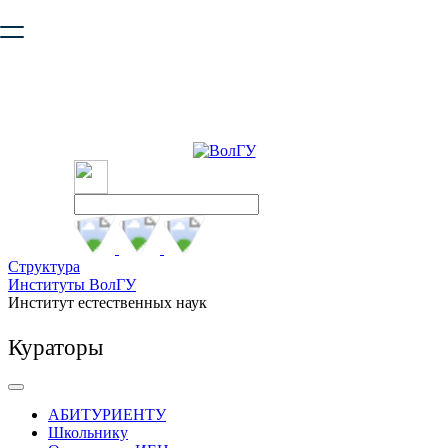
Ваш браузер устарел и не обеспечивает полноценную и
безопасную работу с сайтом. Пожалуйста
обновите браузер
,
чтобы улучшить взаимодействие с сайтом.
Структура
Институты ВолГУ
Институт естественных наук
Кураторы
АБИТУРИЕНТУ
Школьнику