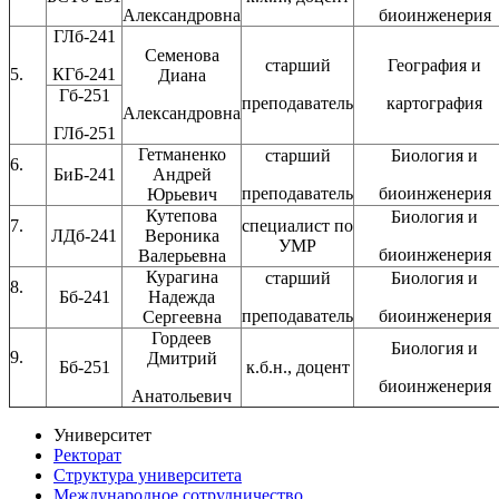
Александровна
биоинженерия
ГЛб-241
Семенова
старший
География и
5.
КГб-241
Диана
Гб-251
преподаватель
картография
Александровна
ГЛб-251
Гетманенко
старший
Биология и
6.
БиБ-241
Андрей
преподаватель
биоинженерия
Юрьевич
Кутепова
Биология и
7.
специалист по
ЛДб-241
Вероника
УМР
биоинженерия
Валерьевна
Курагина
старший
Биология и
8.
Бб-241
Надежда
преподаватель
биоинженерия
Сергеевна
Гордеев
Биология и
9.
Дмитрий
Бб-251
к.б.н., доцент
биоинженерия
Анатольевич
Университет
Ректорат
Структура университета
Международное сотрудничество