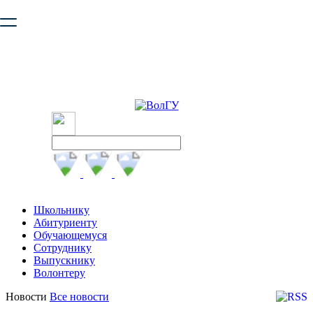
Ваш браузер устарел и не обеспечивает полноценную и
безопасную работу с сайтом. Пожалуйста
обновите браузер
,
чтобы улучшить взаимодействие с сайтом.
Школьнику
Абитуриенту
Обучающемуся
Сотруднику
Выпускнику
Волонтеру
Новости
Все новости