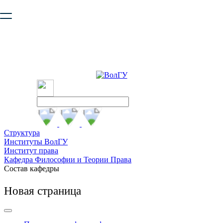
Ваш браузер устарел и не обеспечивает полноценную и
безопасную работу с сайтом. Пожалуйста
обновите браузер
,
чтобы улучшить взаимодействие с сайтом.
Структура
Институты ВолГУ
Институт права
Кафедра Философии и Теории Права
Состав кафедры
Новая страница