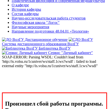
Практическая философия и современная медиакультура
О кафедре
История кафедры
Состав кафедры
Научно-исследовательская работа студентов
Философская школа "Логос"
Научные мероприятия
Направление подготовки 48.04.01 «Теология»
Дистанционное обучение
Система дистанционного образования ВолГУ
Библиотека ВолГУ
Сервис "Личный кабинет"
SOAP-ERROR: Parsing WSDL: Couldn't load from
'http://is.volsu.ru/1cuniver/ws/staff.1cws?wsdl' : failed to load
external entity "http://is.volsu.ru/1cuniver/ws/staff.1cws?wsdl"
Произошел сбой работы программы.