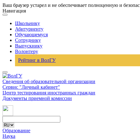
Ваш браузер устарел и не обеспечивает полноценную и безопа
Навигация
Школьнику
Абитуриенту
Обучающемуся
Сотруднику
Выпускнику
Волонтеру
Рейтинг в ВолГУ
Сведения об образовательной организации
Сервис "Личный кабинет"
Центр тестирования иностранных граждан
Документы приемной комиссии
Образование
Наука