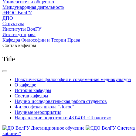
Университет и общество
Международная деятельность
ЭИОС ВолГУ
ДПО
Структура
Институты ВолГУ
Институт права
Кафедра Философии и Теории Права
Состав кафедры
Title
Практическая философия и современная медиакультура
О кафедре
История кафедры
Состав кафедры
Научно-исследовательская работа студентов
Философская школа "Логос"
Научные мероприятия
Направление подготовки 48.04.01 «Теология»
Дистанционное обучение
Система
кабинет"