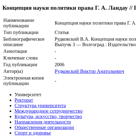
Концепция науки политики права Г. А. Ландау //
Наименование
Концепция науки политики права Г. А.
публикации
Тип публикации
Статья
Библиографическое
Рудковский В.А. Концепция науки поли
описание
Выпучк 3 — Волгоград : Издательств
Аннотация
-
Ключевые cлова
-
Год публикации
2006
Автор(ы)
Рудковский Виктор Анатольевич
Электронная копия
-
публикации
Университет
Ректорат
Структура университета
Международное сотрудничество
Культура, искусство, творчество
Направления деятельности
Общественные организации
Спорт и здоровье