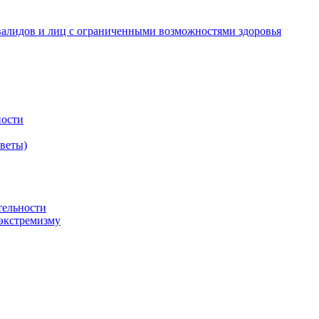
валидов и лиц с ограниченными возможностями здоровья
ности
оветы)
тельности
экстремизму