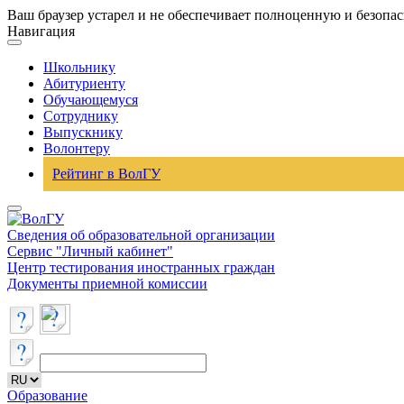
Ваш браузер устарел и не обеспечивает полноценную и безопа
Навигация
Школьнику
Абитуриенту
Обучающемуся
Сотруднику
Выпускнику
Волонтеру
Рейтинг в ВолГУ
Сведения об образовательной организации
Сервис "Личный кабинет"
Центр тестирования иностранных граждан
Документы приемной комиссии
Образование