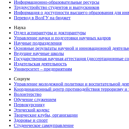
Информационно-образовательные ресурсы
Трудоустройство студентов и выпускников
Информация о доступности высшего образования для ин
Перевод в ВолГУ на бюджет
Наука
Отдел аспирантуры и докторантуры
Управление науки и подготовки научных кадров
Научные подразделения
Основные результаты научной и инновационной деятель
Ведущие научные школы
Государственная научная аттестация (диссертационные с
Издательская деятельность
Университет – предприятиям
Социум
Управление молодежной политики и воспитательной дея
Координационный центр противодействия терроризму и 
Волонтерство
Обучение служением
Первокурснику
Этический кодекс
Творческие клубы, организации
Здоровье и спорт
Студенческое самоуправление