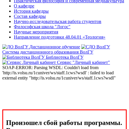
Практическая философия и современная медиакультура
О кафедре
История кафедры
Состав кафедры
Научно-исследовательская работа студентов
Философская школа "Логос"
Научные мероприятия
Направление подготовки 48.04.01 «Теология»
Дистанционное обучение
Система дистанционного образования ВолГУ
Библиотека ВолГУ
Сервис "Личный кабинет"
SOAP-ERROR: Parsing WSDL: Couldn't load from
'http://is.volsu.ru/1cuniver/ws/staff.1cws?wsdl' : failed to load
external entity "http://is.volsu.ru/1cuniver/ws/staff.1cws?wsdl"
Произошел сбой работы программы.