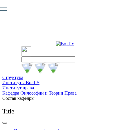
Ваш браузер устарел и не обеспечивает полноценную и
безопасную работу с сайтом. Пожалуйста
обновите браузер
,
чтобы улучшить взаимодействие с сайтом.
Структура
Институты ВолГУ
Институт права
Кафедра Философии и Теории Права
Состав кафедры
Title