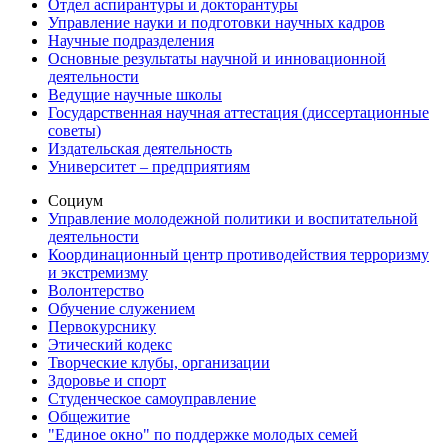
Отдел аспирантуры и докторантуры
Управление науки и подготовки научных кадров
Научные подразделения
Основные результаты научной и инновационной
деятельности
Ведущие научные школы
Государственная научная аттестация (диссертационные
советы)
Издательская деятельность
Университет – предприятиям
Социум
Управление молодежной политики и воспитательной
деятельности
Координационный центр противодействия терроризму
и экстремизму
Волонтерство
Обучение служением
Первокурснику
Этический кодекс
Творческие клубы, организации
Здоровье и спорт
Студенческое самоуправление
Общежитие
"Единое окно" по поддержке молодых семей