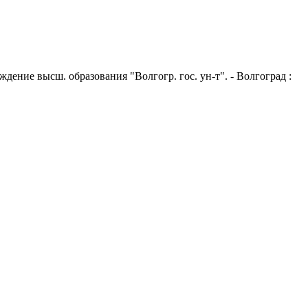
дение высш. образования "Волгогр. гос. ун-т". - Волгоград :