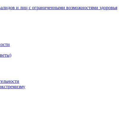
валидов и лиц с ограниченными возможностями здоровья
ности
оветы)
тельности
экстремизму