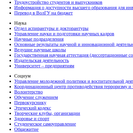
Трудоустройство студентов и выпускников
Информация о доступности высшего образования для ин
Перевод в ВолГУ на бюджет
Наука
Отдел аспирантуры и докторантуры
Управление науки и подготовки научных кадров
Научные подразделения
Основные результаты научной и инновационной деятель
Ведущие научные школы
Государственная научная аттестация (диссертационные с
Издательская деятельность
Университет – предприятиям
Социум
Управление молодежной политики и воспитательной дея
Координационный центр противодействия терроризму и 
Волонтерство
Обучение служением
Первокурснику
Этический кодекс
Творческие клубы, организации
Здоровье и спорт
Студенческое самоуправление
Общежитие