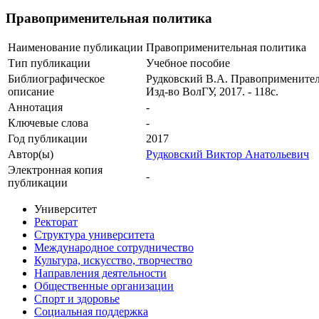
Правоприменительная политика
Наименование публикации
Правоприменительная политика
Тип публикации
Учебное пособие
Библиографическое
Рудковский В.А. Правоприменительн
описание
Изд-во ВолГУ, 2017. - 118с.
Аннотация
-
Ключевые cлова
-
Год публикации
2017
Автор(ы)
Рудковский Виктор Анатольевич
Электронная копия
-
публикации
Университет
Ректорат
Структура университета
Международное сотрудничество
Культура, искусство, творчество
Направления деятельности
Общественные организации
Спорт и здоровье
Социальная поддержка