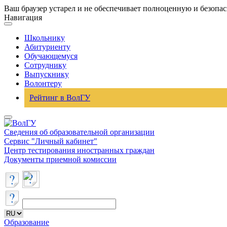
Ваш браузер устарел и не обеспечивает полноценную и безопа
Навигация
Школьнику
Абитуриенту
Обучающемуся
Сотруднику
Выпускнику
Волонтеру
Рейтинг в ВолГУ
Сведения об образовательной организации
Сервис "Личный кабинет"
Центр тестирования иностранных граждан
Документы приемной комиссии
Образование