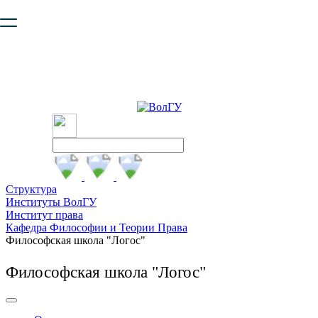
Ваш браузер устарел и не обеспечивает полноценную и
безопасную работу с сайтом. Пожалуйста
обновите браузер
,
чтобы улучшить взаимодействие с сайтом.
Структура
Институты ВолГУ
Институт права
Кафедра Философии и Теории Права
Философская школа "Логос"
Философская школа "Логос"