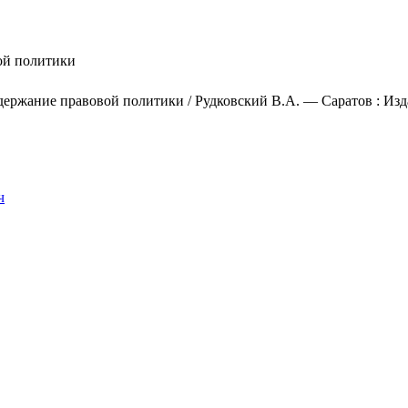
ой политики
держание правовой политики / Рудковский В.А. — Саратов : Изд
ч