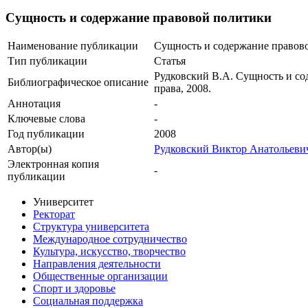
Сущность и содержание правовой политики
Наименование публикации
Сущность и содержание правов
Тип публикации
Статья
Рудковский В.А. Сущность и со
Библиографическое описание
права, 2008.
Аннотация
-
Ключевые cлова
-
Год публикации
2008
Автор(ы)
Рудковский Виктор Анатольеви
Электронная копия
-
публикации
Университет
Ректорат
Структура университета
Международное сотрудничество
Культура, искусство, творчество
Направления деятельности
Общественные организации
Спорт и здоровье
Социальная поддержка