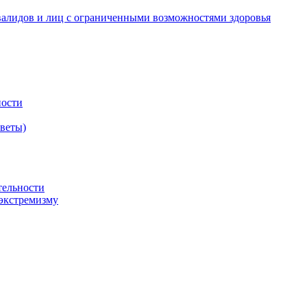
валидов и лиц с ограниченными возможностями здоровья
ности
оветы)
тельности
экстремизму