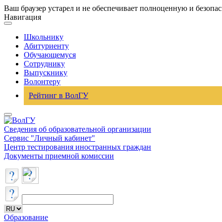
Ваш браузер устарел и не обеспечивает полноценную и безопа
Навигация
Школьнику
Абитуриенту
Обучающемуся
Сотруднику
Выпускнику
Волонтеру
Рейтинг в ВолГУ
Сведения об образовательной организации
Сервис "Личный кабинет"
Центр тестирования иностранных граждан
Документы приемной комиссии
Образование