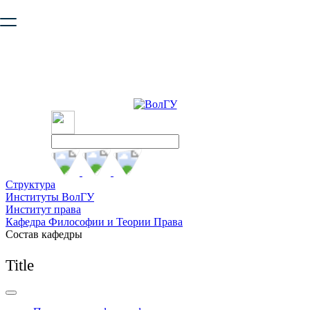
Ваш браузер устарел и не обеспечивает полноценную и
безопасную работу с сайтом. Пожалуйста
обновите браузер
,
чтобы улучшить взаимодействие с сайтом.
Структура
Институты ВолГУ
Институт права
Кафедра Философии и Теории Права
Состав кафедры
Title