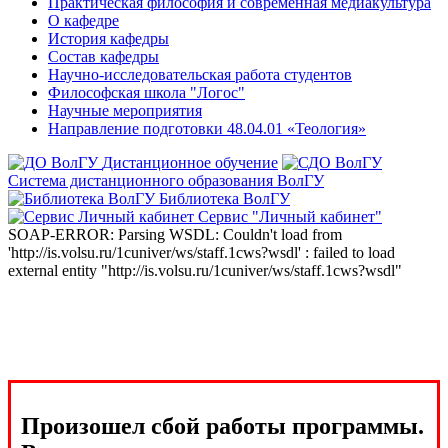
Практическая философия и современная медиакультура
О кафедре
История кафедры
Состав кафедры
Научно-исследовательская работа студентов
Философская школа "Логос"
Научные мероприятия
Направление подготовки 48.04.01 «Теология»
Дистанционное обучение
Система дистанционного образования ВолГУ
Библиотека ВолГУ
Сервис "Личный кабинет"
SOAP-ERROR: Parsing WSDL: Couldn't load from
'http://is.volsu.ru/1cuniver/ws/staff.1cws?wsdl' : failed to load
external entity "http://is.volsu.ru/1cuniver/ws/staff.1cws?wsdl"
Произошел сбой работы программы.