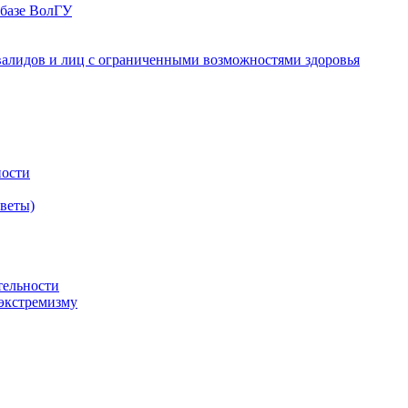
 базе ВолГУ
валидов и лиц с ограниченными возможностями здоровья
ности
оветы)
тельности
экстремизму