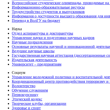
Всероссийские студенческие олимпиады, проводимые на
Информационно-образовательные ресурсы
Трудоустройство студентов и выпускников
Информация о доступности высшего образования для ин
Перевод в ВолГУ на бюджет
Наука
Отдел аспирантуры и докторантуры
Управление науки и подготовки научных кадров
Научные подразделения
Основные результаты научной и инновационной деятель
Ведущие научные школы
Государственная научная аттестация (диссертационные с
Издательская деятельность
Университет – предприятиям
Социум
Управление молодежной политики и воспитательной дея
Координационный центр противодействия терроризму и 
Волонтерство
Обучение служением
Первокурснику
Этический кодекс
Творческие клубы, организации
Здоровье и спорт