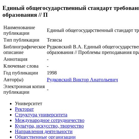
Единый общегосударственный стандарт требован
образования // П
Наименование
Единый общегосударственный стандарт тре
публикации
Тип публикации
Тезисы
Библиографическое
Рудковский В.А. Единый общегосударстве
описание
образования // Проблемы преподавания пр
Аннотация
-
Ключевые cлова
-
Год публикации
1998
Автор(ы)
Рудковский Виктор Анатольевич
Электронная копия
-
публикации
Университет
Ректорат
Структура университета
Международное сотрудничество
Культура, искусство, творчество
Направления деятельности
Общественные организации