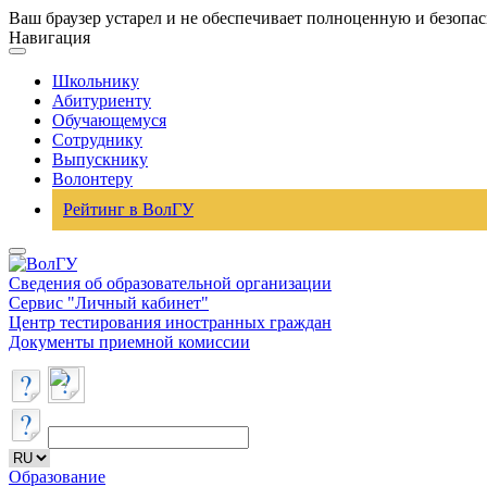
Ваш браузер устарел и не обеспечивает полноценную и безопа
Навигация
Школьнику
Абитуриенту
Обучающемуся
Сотруднику
Выпускнику
Волонтеру
Рейтинг в ВолГУ
Сведения об образовательной организации
Сервис "Личный кабинет"
Центр тестирования иностранных граждан
Документы приемной комиссии
Образование