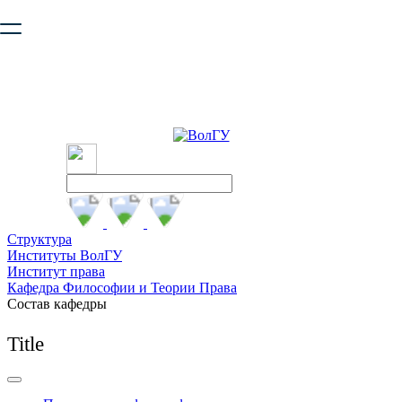
Ваш браузер устарел и не обеспечивает полноценную и
безопасную работу с сайтом. Пожалуйста
обновите браузер
,
чтобы улучшить взаимодействие с сайтом.
Структура
Институты ВолГУ
Институт права
Кафедра Философии и Теории Права
Состав кафедры
Title