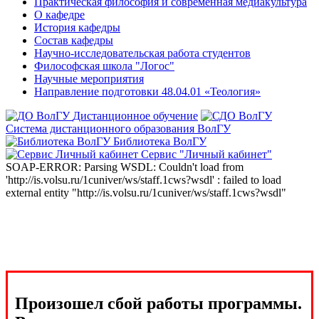
Практическая философия и современная медиакультура
О кафедре
История кафедры
Состав кафедры
Научно-исследовательская работа студентов
Философская школа "Логос"
Научные мероприятия
Направление подготовки 48.04.01 «Теология»
Дистанционное обучение
Система дистанционного образования ВолГУ
Библиотека ВолГУ
Сервис "Личный кабинет"
SOAP-ERROR: Parsing WSDL: Couldn't load from
'http://is.volsu.ru/1cuniver/ws/staff.1cws?wsdl' : failed to load
external entity "http://is.volsu.ru/1cuniver/ws/staff.1cws?wsdl"
Произошел сбой работы программы.