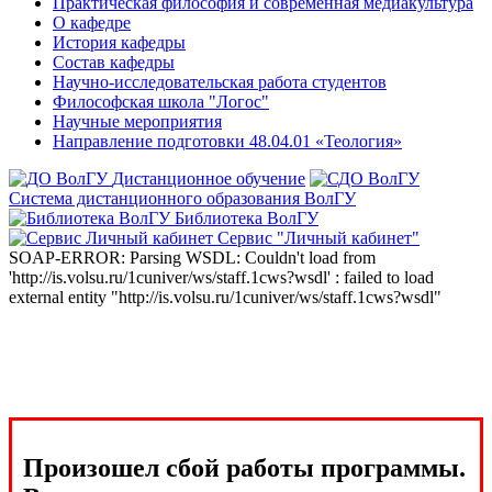
Практическая философия и современная медиакультура
О кафедре
История кафедры
Состав кафедры
Научно-исследовательская работа студентов
Философская школа "Логос"
Научные мероприятия
Направление подготовки 48.04.01 «Теология»
Дистанционное обучение
Система дистанционного образования ВолГУ
Библиотека ВолГУ
Сервис "Личный кабинет"
SOAP-ERROR: Parsing WSDL: Couldn't load from
'http://is.volsu.ru/1cuniver/ws/staff.1cws?wsdl' : failed to load
external entity "http://is.volsu.ru/1cuniver/ws/staff.1cws?wsdl"
Произошел сбой работы программы.