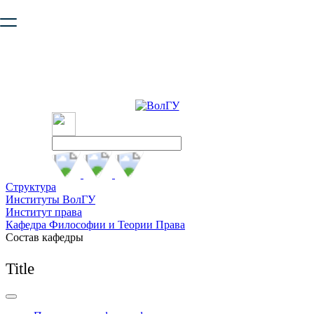
Ваш браузер устарел и не обеспечивает полноценную и
безопасную работу с сайтом. Пожалуйста
обновите браузер
,
чтобы улучшить взаимодействие с сайтом.
Структура
Институты ВолГУ
Институт права
Кафедра Философии и Теории Права
Состав кафедры
Title