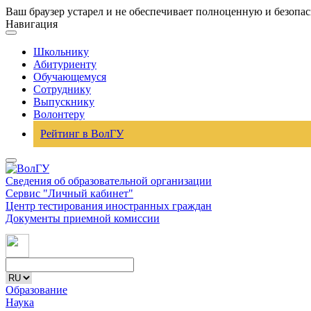
Ваш браузер устарел и не обеспечивает полноценную и безопа
Навигация
Школьнику
Абитуриенту
Обучающемуся
Сотруднику
Выпускнику
Волонтеру
Рейтинг в ВолГУ
Сведения об образовательной организации
Сервис "Личный кабинет"
Центр тестирования иностранных граждан
Документы приемной комиссии
Образование
Наука