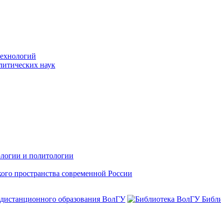
технологий
литических наук
ологии и политологии
ого пространства современной России
 дистанционного образования ВолГУ
Библ