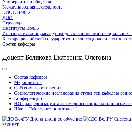
Университет и общество
Международная деятельность
ЭИОС ВолГУ
ДПО
Структура
Институты ВолГУ
Институт истории, международных отношений и социальных 
Кафедра российской государственности, социологических и по
Состав кафедры
Доцент Беликова Екатерина Олеговна
Состав кафедры
Мероприятия
События и достижения
Социологические исследования студентов кафедры соци
Конференции
НОЦ модернизации многомерного социально-политическ
Школа "Молодого политолога"
Дистанционное обучение
Система
кабинет"