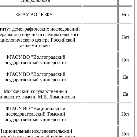
Добролюбова
ФГАУ ВО "ЮФУ"
Нет
титут демографических исследований
ерального научно-исследовательского
Нет
оциологического центра Российской
академии наук
ФГАОУ ВО "Волгоградский
Нет
государственный университет"
ФГАОУ ВО "Волгоградский
Да
государственный университет"
Московский государственный
Да
ниверситет имени М.В. Ломоносова
ФГАОУ ВО "Национальный
исследовательский Томский
Нет
государственный университет"
Национальный исследовательский
Нет
мский государственный университет