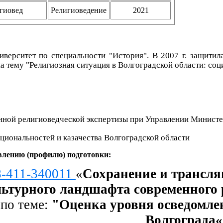
гиовед
Религиоведение
2021
верситет по специальности "История". В 2007 г. защитил
а тему "Религиозная ситуация в Волгоградской области: соц
енной религиоведческой экспертизы при Управлении Минист
циональностей и казачества Волгоградской области
влению (профилю) подготовки:
8-411-340011
«
Сохранение и трансля
ьтурного
ландшафта современного 
а
по теме:
"Оценка уровня осведомле
Волгограда«
анием в школах города