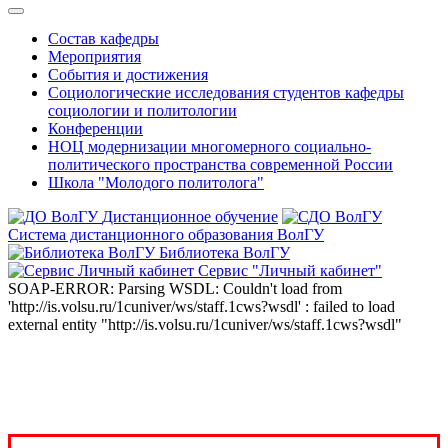
Состав кафедры
Мероприятия
События и достижения
Социологические исследования студентов кафедры
социологии и политологии
Конференции
НОЦ модернизации многомерного социально-
политического пространства современной России
Школа "Молодого политолога"
Дистанционное обучение
Система дистанционного образования ВолГУ
Библиотека ВолГУ
Сервис "Личный кабинет"
SOAP-ERROR: Parsing WSDL: Couldn't load from
'http://is.volsu.ru/1cuniver/ws/staff.1cws?wsdl' : failed to load
external entity "http://is.volsu.ru/1cuniver/ws/staff.1cws?wsdl"