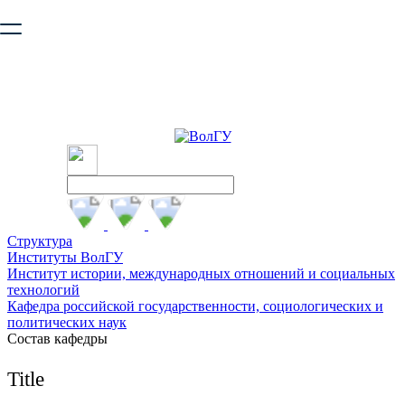
Ваш браузер устарел и не обеспечивает полноценную и
безопасную работу с сайтом. Пожалуйста
обновите браузер
,
чтобы улучшить взаимодействие с сайтом.
Структура
Институты ВолГУ
Институт истории, международных отношений и социальных
технологий
Кафедра российской государственности, социологических и
политических наук
Состав кафедры
Title