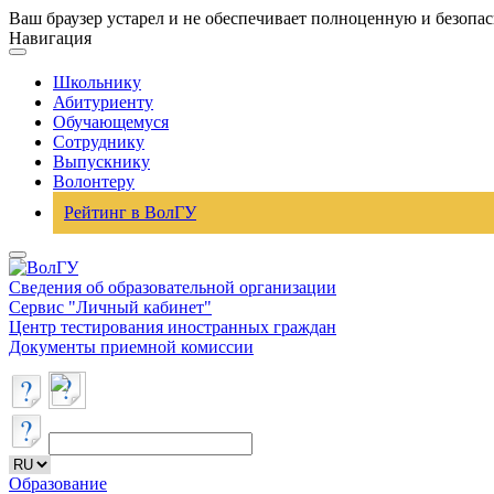
Ваш браузер устарел и не обеспечивает полноценную и безопа
Навигация
Школьнику
Абитуриенту
Обучающемуся
Сотруднику
Выпускнику
Волонтеру
Рейтинг в ВолГУ
Сведения об образовательной организации
Сервис "Личный кабинет"
Центр тестирования иностранных граждан
Документы приемной комиссии
Образование