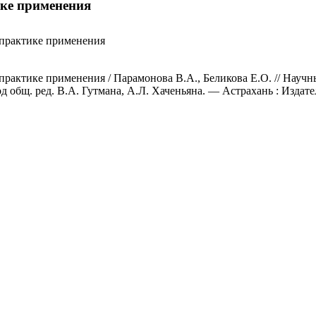
ике применения
 практике применения
практике применения / Парамонова В.А., Беликова Е.О. // Научн
од общ. ред. В.А. Гутмана, А.Л. Хаченьяна. — Астрахань : Изда