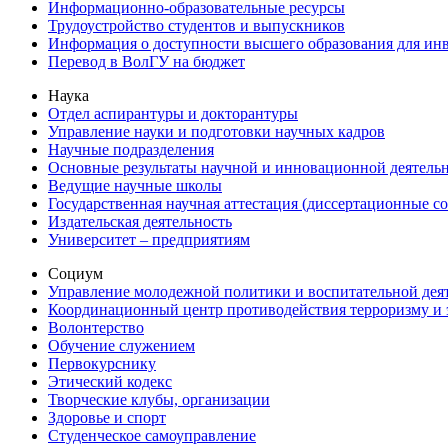
Информационно-образовательные ресурсы
Трудоустройство студентов и выпускников
Информация о доступности высшего образования для ин
Перевод в ВолГУ на бюджет
Наука
Отдел аспирантуры и докторантуры
Управление науки и подготовки научных кадров
Научные подразделения
Основные результаты научной и инновационной деятель
Ведущие научные школы
Государственная научная аттестация (диссертационные с
Издательская деятельность
Университет – предприятиям
Социум
Управление молодежной политики и воспитательной дея
Координационный центр противодействия терроризму и 
Волонтерство
Обучение служением
Первокурснику
Этический кодекс
Творческие клубы, организации
Здоровье и спорт
Студенческое самоуправление