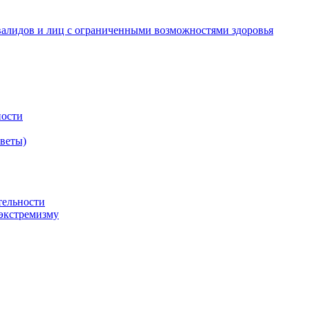
валидов и лиц с ограниченными возможностями здоровья
ности
оветы)
тельности
экстремизму