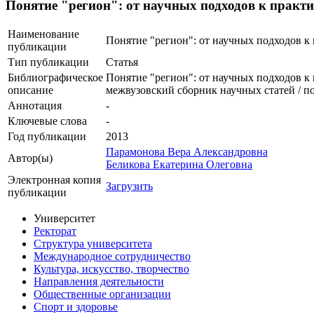
Понятие "регион": от научных подходов к практ
Наименование
Понятие "регион": от научных подходов к
публикации
Тип публикации
Статья
Библиографическое
Понятие "регион": от научных подходов к 
описание
межвузовский сборник научных статей / п
Аннотация
-
Ключевые cлова
-
Год публикации
2013
Парамонова Вера Александровна
Автор(ы)
Беликова Екатерина Олеговна
Электронная копия
Загрузить
публикации
Университет
Ректорат
Структура университета
Международное сотрудничество
Культура, искусство, творчество
Направления деятельности
Общественные организации
Спорт и здоровье