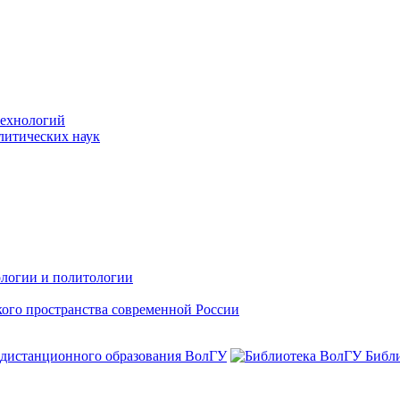
технологий
литических наук
ологии и политологии
ого пространства современной России
 дистанционного образования ВолГУ
Библ