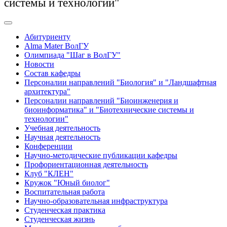
системы и технологии"
Абитуриенту
Alma Mater ВолГУ
Олимпиада "Шаг в ВолГУ"
Новости
Состав кафедры
Персоналии направлений "Биология" и "Ландшафтная
архитектура"
Персоналии направлений "Биоинженерия и
биоинформатика" и "Биотехнические системы и
технологии"
Учебная деятельность
Научная деятельность
Конференции
Научно-методические публикации кафедры
Профориентационная деятельность
Клуб "КЛЕН"
Кружок "Юный биолог"
Воспитательная работа
Научно-образовательная инфраструктура
Студенческая практика
Студенческая жизнь