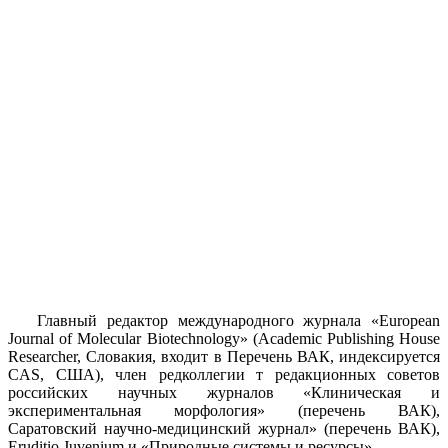
Главный редактор международного журнала «European
Journal of Molecular Biotechnology» (Academic Publishing House
Researcher, Словакия, входит в Перечень ВАК, индексируется
CAS, США), член редколлегии т редакционных советов
российских научных журналов «Клиническая и
экспериментальная морфология» (перечень ВАК),
Саратовский научно-медицинский журнал» (перечень ВАК),
Eruditio Juvenium и «Природные системы и ресурсы».