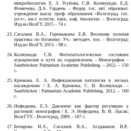
микробиологии Е. З. Усубова, С.В. Колмукиди, Е.Д.
Фомичева, Д.А. Гордеев. - Федер. гос. авт. образоват.
учреждение высш. проф. образования «Волгоград. гос.
ун-т», ин-т естеств. наук, каф. биологии. - Волгоград:
Изд-во ВолГУ, 2015 – 74 с.
Сагалаев В.А., Горемыкина Е.В. Весенняя полевая
практика по ботанике: Уч.- методич. пос. - Волгоград:
Изд-во ВолГУ, 2013. - 98 с.
Колмукиди С.В. Фитопатологическое состояние
агроценозов и пути их оздоровления. - Монография. -
Saarbrücken: Palmarium Academic Publishing. – 2012. – 156
с.
Крюкова, Е. А. Инфекционная патология в лесных
насаждениях / Е. А. Крюкова, С. В. Колмукиди. –
Saarbrücken : Palmarium Academic Publishing, 2012. – 100
с.
Нефедьева, Е.Э. Давление как фактор регуляции у
растений: монография / Е. Э. Нефедьева, В. И. Лысак;
ВолгГТУ. - Волгоград, 2009. - 187 с.
Бочарова И.А., Сагалаев В.А., Агаджанов В.Р.,