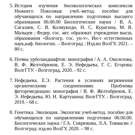
История изучения биоэкологических комплексов
Нижнего Поволжья: учеб.-метод. пособие для
обучающихся по направлению подготовки высшего
образования 06.00.00 Биологические науки / В. А.
Сагалаев, С. В. Колмукиди, Н. С. Курагина, М. В.
Мальцев ; Федер. гос. авт. образоват. учреждение высш.
образования «Волгогр. гос. ун-т», Ин-т естественных
наук,каф. биологии. – Волгоград : Изд-во ВолГУ, 2021. –
80 с.
Почвы урболандшафтов: монография / А. А. Околелова,
В. Ф. Желтобрюхов, Е. Э. Нефедьева, Г. С. Егорова;
ВолгГТУ. - Волгоград, 2020. - 92 с.
Нефедьева, Е.Э. Растения в условиях загрязнения
органическими соединениями. Проблемы
фиторемедиации: монография / В. Ф. Желтобрюхов, Е.
Э. Нефедьева, Ю. Н. Картушина; ВолгГТУ. - Волгоград,
2019. - 68 с.
Генетика. Эволюция. Экология: учеб-метод. пособие для
обучающихся по направлениям подготовки 06.00.00.
Биологические науки / Г.А. Севрюкова, Л.А. Товмасян //
Волгоград: изд-во ВолГУ, 2020. – 98 с.