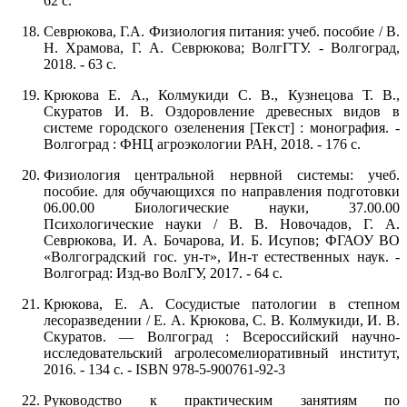
62 с.
Севрюкова, Г.А. Физиология питания: учеб. пособие / В.
Н. Храмова, Г. А. Севрюкова; ВолгГТУ. - Волгоград,
2018. - 63 с.
Крюкова Е. А., Колмукиди С. В., Кузнецова Т. В.,
Скуратов И. В. Оздоровление древесных видов в
системе городского озеленения [Текст] : монография. -
Волгоград : ФНЦ агроэкологии РАН, 2018. - 176 с.
Физиология центральной нервной системы: учеб.
пособие. для обучающихся по направления подготовки
06.00.00 Биологические науки, 37.00.00
Психологические науки / В. В. Новочадов, Г. А.
Севрюкова, И. А. Бочарова, И. Б. Исупов; ФГАОУ ВО
«Волгоградский гос. ун-т», Ин-т естественных наук. -
Волгоград: Изд-во ВолГУ, 2017. - 64 с.
Крюкова, Е. А. Сосудистые патологии в степном
лесоразведении / Е. А. Крюкова, С. В. Колмукиди, И. В.
Скуратов. — Волгоград : Всероссийский научно-
исследовательский агролесомелиоративный институт,
2016. - 134 c. - ISBN 978-5-900761-92-3
Руководство к практическим занятиям по