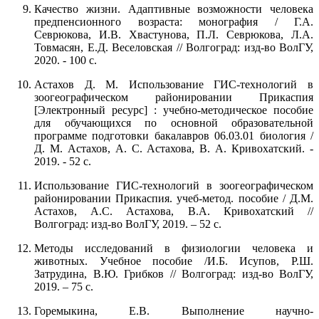
Качество жизни. Адаптивные возможности человека
предпенсионного возраста: монография / Г.А.
Севрюкова, И.В. Хвастунова, П.Л. Севрюкова, Л.А.
Товмасян, Е.Д. Веселовская // Волгоград: изд-во ВолГУ,
2020. - 100 с.
Астахов Д. М. Использование ГИС-технологий в
зоогеографическом районировании Прикаспия
[Электронный ресурс] : учебно-методическое пособие
для обучающихся по основной образовательной
программе подготовки бакалавров 06.03.01 биология /
Д. М. Астахов, А. С. Астахова, В. А. Кривохатский. -
2019. - 52 с.
Использование ГИС-технологий в зоогеографическом
районировании Прикаспия. учеб-метод. пособие / Д.М.
Астахов, А.С. Астахова, В.А. Кривохатский //
Волгоград: изд-во ВолГУ, 2019. – 52 с.
Методы исследований в физиологии человека и
животных. Учебное пособие /И.Б. Исупов, Р.Ш.
Затрудина, В.Ю. Грибков // Волгоград: изд-во ВолГУ,
2019. – 75 с.
Горемыкина, Е.В. Выполнение научно-