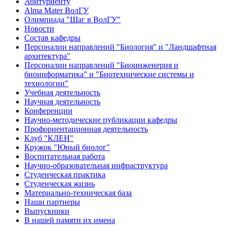
Абитуриенту
Alma Mater ВолГУ
Олимпиада "Шаг в ВолГУ"
Новости
Состав кафедры
Персоналии направлений "Биология" и "Ландшафтная
архитектура"
Персоналии направлений "Биоинженерия и
биоинформатика" и "Биотехнические системы и
технологии"
Учебная деятельность
Научная деятельность
Конференции
Научно-методические публикации кафедры
Профориентационная деятельность
Клуб "КЛЕН"
Кружок "Юный биолог"
Воспитательная работа
Научно-образовательная инфраструктура
Студенческая практика
Студенческая жизнь
Материально-техническая база
Наши партнеры
Выпускники
В нашей памяти их имена