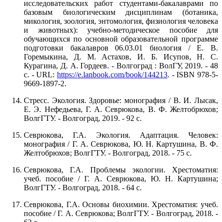
исследовательских работ студентами-бакалаврами по
базовым биологическим дисциплинам (ботаника,
микология, зоология, энтомология, физиология человека
и животных): учебно-методическое пособие для
обучающихся по основной образовательной программе
подготовки бакалавров 06.03.01 биология / Е. В.
Горемыкина, Д. М. Астахов, И. Б. Исупов, Н. С.
Курагина, Д. А. Гордеев. - Волгоград : ВолГУ, 2019. - 48
с. - URL:
https://e.lanbook.com/book/144213
. - ISBN 978-5-
9669-1897-2.
Стресс. Экология. Здоровье: монография / В. И. Лысак,
Е. Э. Нефедьева, Г. А. Севрюкова, В. Ф. Желтобрюхов;
ВолгГТУ. - Волгоград, 2019. - 92 с.
Севрюкова, Г.А. Экология. Адаптация. Человек:
монография / Г. А. Севрюкова, Ю. Н. Картушина, В. Ф.
Желтобрюхов; ВолгГТУ. - Волгоград, 2018. - 75 с.
Севрюкова, Г.А. Проблемы экологии. Хрестоматия:
учеб. пособие / Г. А. Севрюкова, Ю. Н. Картушина;
ВолгГТУ. - Волгоград, 2018. - 64 с.
Севрюкова, Г.А. Основы биохимии. Хрестоматия: учеб.
пособие / Г. А. Севрюкова; ВолгГТУ. - Волгоград, 2018. -