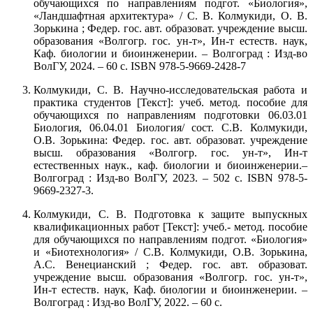
обучающихся по направлениям подгот. «Биология»,
«Ландшафтная архитектура» / С. В. Колмукиди, О. В.
Зорькина ; Федер. гос. авт. образоват. учреждение высш.
образования «Волгогр. гос. ун-т», Ин-т естеств. наук,
Каф. биологии и биоинженерии. – Волгоград : Изд-во
ВолГУ, 2024. – 60 с. ISBN 978-5-9669-2428-7
Колмукиди, С. В. Научно-исследовательская работа и
практика студентов [Текст]: учеб. метод. пособие для
обучающихся по направлениям подготовки 06.03.01
Биология, 06.04.01 Биология/ сост. С.В. Колмукиди,
О.В. Зорькина: Федер. гос. авт. образоват. учреждение
высш. образования «Волгогр. гос. ун-т», Ин-т
естественных наук., каф. биологии и биоинженерии.–
Волгоград : Изд-во ВолГУ, 2023. – 502 с. ISBN 978-5-
9669-2327-3.
Колмукиди, С. В. Подготовка к защите выпускных
квалификационных работ [Текст]: учеб.- метод. пособие
для обучающихся по направлениям подгот. «Биология»
и «Биотехнология» / С.В. Колмукиди, О.В. Зорькина,
А.С. Венецианский ; Федер. гос. авт. образоват.
учреждение высш. образования «Волгогр. гос. ун-т»,
Ин-т естеств. наук, Каф. биологии и биоинженерии. –
Волгоград : Изд-во ВолГУ, 2022. – 60 с.