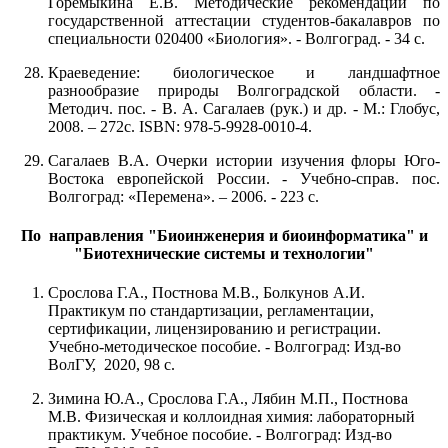
Горемыкина Е.В. Методические рекомендации по
государственной аттестации студентов-бакалавров по
специальности 020400 «Биология». - Волгоград. - 34 с.
Краеведение: биологическое и ландшафтное
разнообразие природы Волгоградской области. -
Методич. пос. - В. А. Сагалаев (рук.) и др. - М.: Глобус,
2008. – 272с. ISBN: 978-5-9928-0010-4.
Сагалаев В.А. Очерки истории изучения флоры Юго-
Востока европейской России. - Учебно-справ. пос.
Волгоград: «Перемена». – 2006. - 223 с.
По направления "Биоинженерия и биоинформатика" и
"Биотехнические системы и технологии"
Срослова Г.А., Постнова М.В., Болкунов А.И.
Практикум по стандартизации, регламентации,
сертификации, лицензированию и регистрации.
Учебно-методическое пособие. - Волгоград: Изд-во
ВолГУ, 2020, 98 с.
Зимина Ю.А., Срослова Г.А., Лябин М.П., Постнова
М.В. Физическая и коллоидная химия: лабораторный
практикум. Учебное пособие. - Волгоград: Изд-во