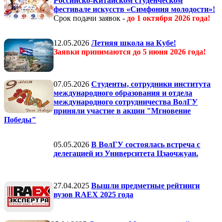
Российско-Китайском студенческом
фестивале искусств «Симфония молодости»!
Срок подачи заявок -
до 1 октября 2026 года
!
12.05.2026
Летняя школа на Кубе!
Заявки принимаются до 5 июня 2026 года!
07.05.2026
Студенты, сотрудники института
международного образования и отдела
международного сотрудничества ВолГУ
приняли участие в акции "Мгновение
Победы"
05.05.2026
В ВолГУ состоялась встреча с
делегацией из Университета Цзаочжуан.
27.04.2025
Вышли предметные рейтинги
вузов RAEX 2025 года