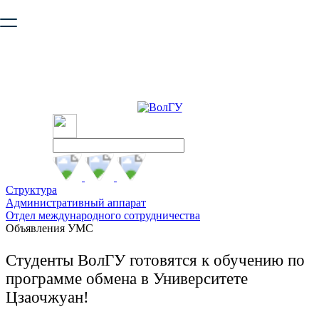
Ваш браузер устарел и не обеспечивает полноценную и
безопасную работу с сайтом. Пожалуйста
обновите браузер
,
чтобы улучшить взаимодействие с сайтом.
Структура
Административный аппарат
Отдел международного сотрудничества
Объявления УМС
Студенты ВолГУ готовятся к обучению по
программе обмена в Университете
Цзаочжуан!