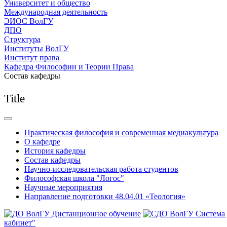
Университет и общество
Международная деятельность
ЭИОС ВолГУ
ДПО
Структура
Институты ВолГУ
Институт права
Кафедра Философии и Теории Права
Состав кафедры
Title
Практическая философия и современная медиакультура
О кафедре
История кафедры
Состав кафедры
Научно-исследовательская работа студентов
Философская школа "Логос"
Научные мероприятия
Направление подготовки 48.04.01 «Теология»
Дистанционное обучение
Система
кабинет"