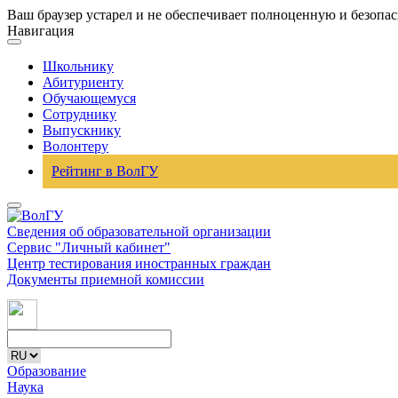
Ваш браузер устарел и не обеспечивает полноценную и безопа
Навигация
Школьнику
Абитуриенту
Обучающемуся
Сотруднику
Выпускнику
Волонтеру
Рейтинг в ВолГУ
Сведения об образовательной организации
Сервис "Личный кабинет"
Центр тестирования иностранных граждан
Документы приемной комиссии
Образование
Наука