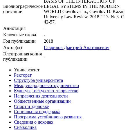
BASIS OF THE INTERACTION OF
Библиографическое
LEGAL SYSTEMS IN THE MODERN
описание
WORLD Gavrilova Ju., Gavrilov D. Kazan
University Law Review. 2018. Т. 3. № 3. С.
42-57.
Аннотация
-
Ключевые cлова
-
Год публикации
2018
Автор(ы)
Гаврилов Дмитрий Анатольевич
Электронная копия
-
публикации
Университет
Ректорат
Структура университета
Международное сотрудничество
Культура, искусство, творчество
Направления деятельности
Общественные организации
Спорт и здоровье
Социальная поддержка
Программа устойчивого развития
Сведения о доходах
Символика