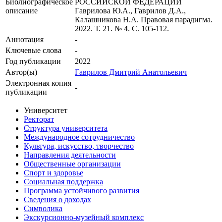
Библиографическое
РОССИЙСКОЙ ФЕДЕРАЦИИ
описание
Гаврилова Ю.А., Гаврилов Д.А.,
Калашникова Н.А. Правовая парадигма.
2022. Т. 21. № 4. С. 105-112.
Аннотация
-
Ключевые cлова
-
Год публикации
2022
Автор(ы)
Гаврилов Дмитрий Анатольевич
Электронная копия
-
публикации
Университет
Ректорат
Структура университета
Международное сотрудничество
Культура, искусство, творчество
Направления деятельности
Общественные организации
Спорт и здоровье
Социальная поддержка
Программа устойчивого развития
Сведения о доходах
Символика
Экскурсионно-музейный комплекс