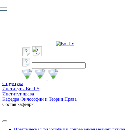
Ваш браузер устарел и не обеспечивает полноценную и
безопасную работу с сайтом. Пожалуйста
обновите браузер
,
чтобы улучшить взаимодействие с сайтом.
Структура
Институты ВолГУ
Институт права
Кафедра Философии и Теории Права
Состав кафедры
Практическая философия и современная медиакультура