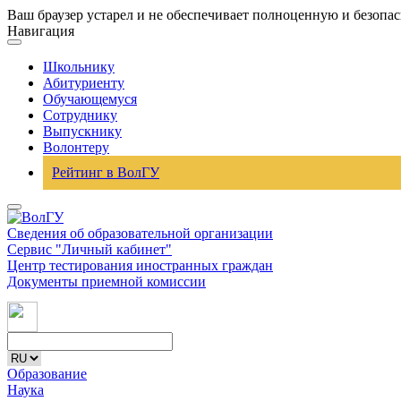
Ваш браузер устарел и не обеспечивает полноценную и безопа
Навигация
Школьнику
Абитуриенту
Обучающемуся
Сотруднику
Выпускнику
Волонтеру
Рейтинг в ВолГУ
Сведения об образовательной организации
Сервис "Личный кабинет"
Центр тестирования иностранных граждан
Документы приемной комиссии
Образование
Наука