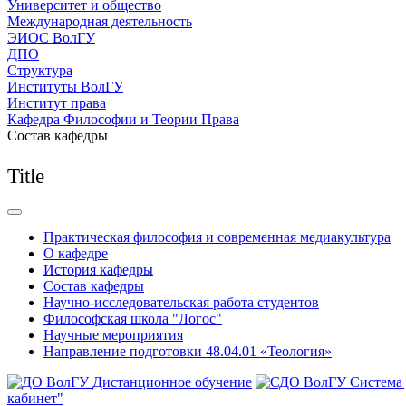
Университет и общество
Международная деятельность
ЭИОС ВолГУ
ДПО
Структура
Институты ВолГУ
Институт права
Кафедра Философии и Теории Права
Состав кафедры
Title
Практическая философия и современная медиакультура
О кафедре
История кафедры
Состав кафедры
Научно-исследовательская работа студентов
Философская школа "Логос"
Научные мероприятия
Направление подготовки 48.04.01 «Теология»
Дистанционное обучение
Система
кабинет"