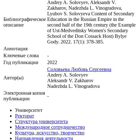
Andrey A. Solovyev, Aleksandr V.
Zakharov, Nadezhda L. Vinogradova,
Lyubov S. Solovyeva Content of Secondary
Библиографическое
Education in the Russian Empire in the
описание
second half of the 19th century (the Example
of Ust-Medveditsky Women's Secondary
School of the Don Cossack Host) Bylye
Gody. 2022. 17(1): 378-385.
Аннотация
Ключевые cлова
-
Год публикации
2022
Соловьева Любовь Сергеевна
Andrey A. Solovyev
Автор(ы)
Aleksandr V. Zakharov
Nadezhda L. Vinogradova
Электронная копия
-
публикации
Университет
Ректорат
Структура университета
Международное сотрудничество
Культура, искусство, творчество
Направления деятельности