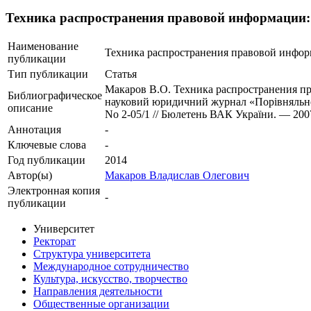
Техника распространения правовой информации: 
Наименование
Техника распространения правовой инфор
публикации
Тип публикации
Статья
Макаров В.О. Техника распространения пр
Библиографическое
науковий юридичний журнал «Порівняльно-
описание
No 2-05/1 // Бюлетень ВАК України. — 2007
Аннотация
-
Ключевые cлова
-
Год публикации
2014
Автор(ы)
Макаров Владислав Олегович
Электронная копия
-
публикации
Университет
Ректорат
Структура университета
Международное сотрудничество
Культура, искусство, творчество
Направления деятельности
Общественные организации