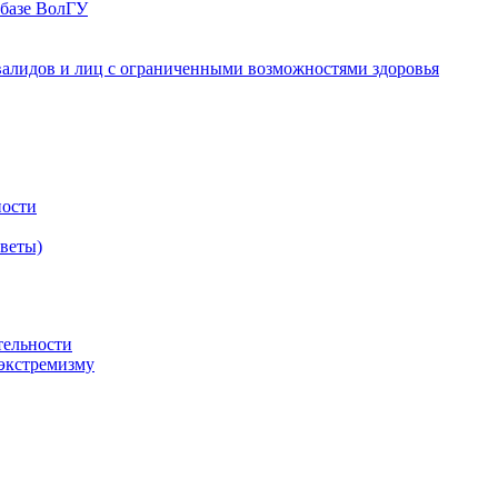
 базе ВолГУ
валидов и лиц с ограниченными возможностями здоровья
ности
оветы)
тельности
экстремизму