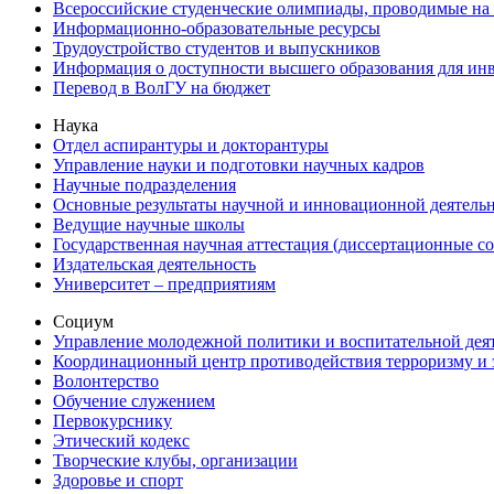
Всероссийские студенческие олимпиады, проводимые на
Информационно-образовательные ресурсы
Трудоустройство студентов и выпускников
Информация о доступности высшего образования для ин
Перевод в ВолГУ на бюджет
Наука
Отдел аспирантуры и докторантуры
Управление науки и подготовки научных кадров
Научные подразделения
Основные результаты научной и инновационной деятель
Ведущие научные школы
Государственная научная аттестация (диссертационные с
Издательская деятельность
Университет – предприятиям
Социум
Управление молодежной политики и воспитательной дея
Координационный центр противодействия терроризму и 
Волонтерство
Обучение служением
Первокурснику
Этический кодекс
Творческие клубы, организации
Здоровье и спорт