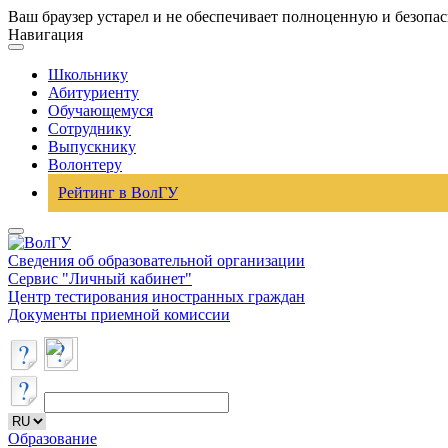
Ваш браузер устарел и не обеспечивает полноценную и безопа
Навигация
Школьнику
Абитуриенту
Обучающемуся
Сотруднику
Выпускнику
Волонтеру
Рейтинг в ВолГУ
Сведения об образовательной организации
Сервис "Личный кабинет"
Центр тестирования иностранных граждан
Документы приемной комиссии
Образование