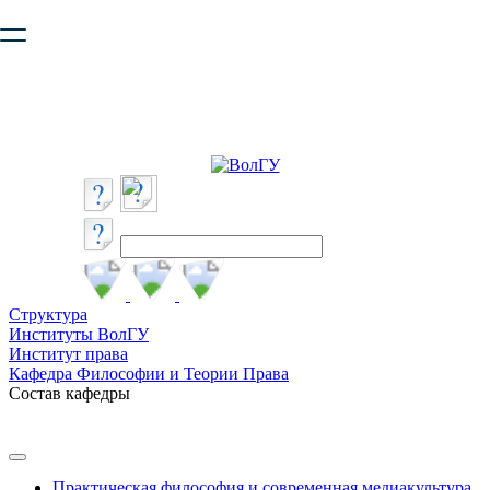
Ваш браузер устарел и не обеспечивает полноценную и
безопасную работу с сайтом. Пожалуйста
обновите браузер
,
чтобы улучшить взаимодействие с сайтом.
Структура
Институты ВолГУ
Институт права
Кафедра Философии и Теории Права
Состав кафедры
Практическая философия и современная медиакультура