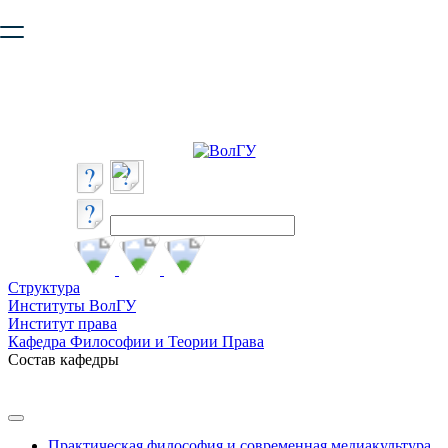
Ваш браузер устарел и не обеспечивает полноценную и
безопасную работу с сайтом. Пожалуйста
обновите браузер
,
чтобы улучшить взаимодействие с сайтом.
Структура
Институты ВолГУ
Институт права
Кафедра Философии и Теории Права
Состав кафедры
Практическая философия и современная медиакультура