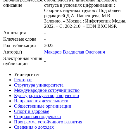
описание
статуса в условиях цифровизации :
Сборник научных трудов / Под общей
редакцией Д.А. Пашенцева, М.В.
Залоило. – Москва : Инфотропик Медиа,
2022. – С. 202-210. – EDN BXONSP.
Аннотация
-
Ключевые cлова
-
Год публикации
2022
Автор(ы)
Макаров Владислав Олегович
Электронная копия
-
публикации
Университет
Ректорат
Структура университета
Международное сотрудничество
Культура, искусство, творчество
Направления деятельности
Общественные организации
Спорт и здоровье
Социальная поддержка
Программа устойчивого развития
Сведения о доходах