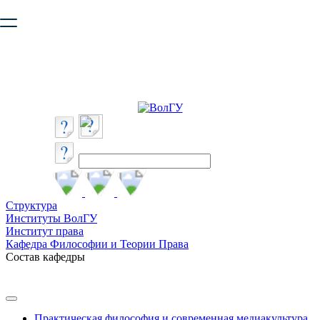
Ваш браузер устарел и не обеспечивает полноценную и
безопасную работу с сайтом. Пожалуйста
обновите браузер
,
чтобы улучшить взаимодействие с сайтом.
Структура
Институты ВолГУ
Институт права
Кафедра Философии и Теории Права
Состав кафедры
Практическая философия и современная медиакультура