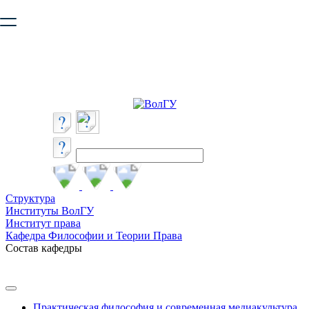
Ваш браузер устарел и не обеспечивает полноценную и
безопасную работу с сайтом. Пожалуйста
обновите браузер
,
чтобы улучшить взаимодействие с сайтом.
Структура
Институты ВолГУ
Институт права
Кафедра Философии и Теории Права
Состав кафедры
Практическая философия и современная медиакультура