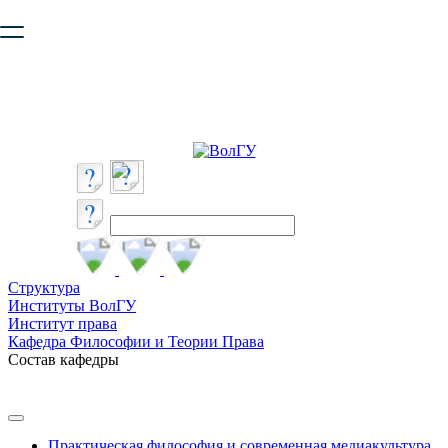
Ваш браузер устарел и не обеспечивает полноценную и
безопасную работу с сайтом. Пожалуйста
обновите браузер
,
чтобы улучшить взаимодействие с сайтом.
Структура
Институты ВолГУ
Институт права
Кафедра Философии и Теории Права
Состав кафедры
Практическая философия и современная медиакультура