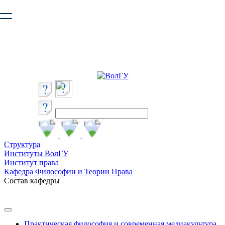
Ваш браузер устарел и не обеспечивает полноценную и
безопасную работу с сайтом. Пожалуйста
обновите браузер
,
чтобы улучшить взаимодействие с сайтом.
Структура
Институты ВолГУ
Институт права
Кафедра Философии и Теории Права
Состав кафедры
Практическая философия и современная медиакультура