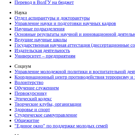
Перевод в ВолГУ на бюджет
Наука
Отдел аспирантуры и докторантуры
Управление науки и подготовки научных кадров
Научные подразделения
Основные результаты научной и инновационной деятель
Ведущие научные школы
Государственная научная аттестация (диссертационные с
Издательская деятельность
Университет – предприятиям
Социум
Управление молодежной политики и воспитательной дея
Координационный центр противодействия терроризму и 
Волонтерство
Обучение служением
Первокурснику
Этический кодекс
Творческие клубы, организации
Здоровье и спорт
Студенческое самоуправление
Общежитие
"Единое окно" по поддержке молодых семей