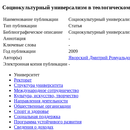
Социокультурный универсализм в теологическом
Наименование публикации
Социокультурный универсализ
Тип публикации
Статья
Библиографическое описание
Социокультурный универсализм
Аннотация
-
Ключевые cлова
-
Год публикации
2009
Автор(ы)
Яворский Дмитрий Ромуальд
Электронная копия публикации
-
Университет
Ректорат
Структура университета
Международное сотрудничество
Культура, искусство, творчество
Направления деятельности
Общественные организации
Спорт и здоровье
Социальная поддержка
Программа устойчивого развития
Сведения о доходах