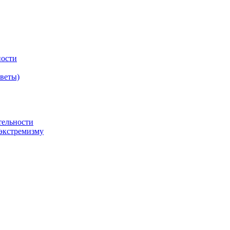
ности
оветы)
тельности
экстремизму