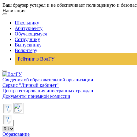
Ваш браузер устарел и не обеспечивает полноценную и безопа
Навигация
Школьнику
Абитуриенту
Обучающемуся
Сотруднику
Выпускнику
Волонтеру
Рейтинг в ВолГУ
Сведения об образовательной организации
Сервис "Личный кабинет"
Центр тестирования иностранных граждан
Документы приемной комиссии
Образование