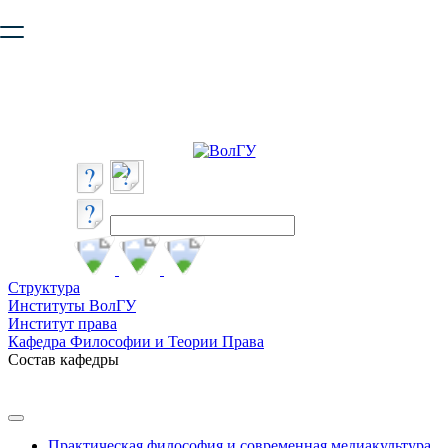
Ваш браузер устарел и не обеспечивает полноценную и
безопасную работу с сайтом. Пожалуйста
обновите браузер
,
чтобы улучшить взаимодействие с сайтом.
Структура
Институты ВолГУ
Институт права
Кафедра Философии и Теории Права
Состав кафедры
Практическая философия и современная медиакультура