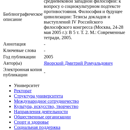
средневековой западной философии: к
вопросу о социокультурном подтексте
противостояния. Философия и будущее
Библиографическое
цивилизации: Тезисы докладов и
описание
выступлений IV Российского
философского конгресса (Москва, 24-28
мая 2005 г.): В 5 т. Т. 2. М.: Современные
тетради, 2005.
Аннотация
-
Ключевые cлова
-
Год публикации
2005
Автор(ы)
Яворский Дмитрий Ромуальдович
Электронная копия
-
публикации
Университет
Ректорат
Структура университета
Международное сотрудничество
Культура, искусство, творчество
Направления деятельности
Общественные организации
Спорт и здоровье
Социальная поддержка