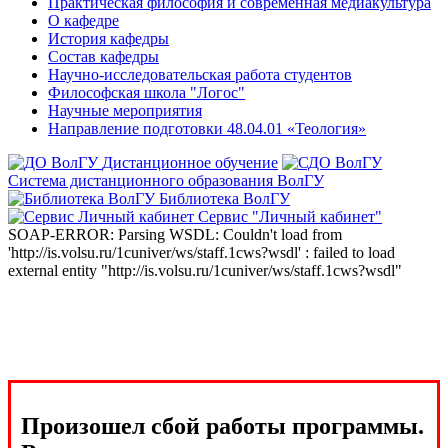
Практическая философия и современная медиакультура
О кафедре
История кафедры
Состав кафедры
Научно-исследовательская работа студентов
Философская школа "Логос"
Научные мероприятия
Направление подготовки 48.04.01 «Теология»
Дистанционное обучение
Система дистанционного образования ВолГУ
Библиотека ВолГУ
Сервис "Личный кабинет"
SOAP-ERROR: Parsing WSDL: Couldn't load from
'http://is.volsu.ru/1cuniver/ws/staff.1cws?wsdl' : failed to load
external entity "http://is.volsu.ru/1cuniver/ws/staff.1cws?wsdl"
Произошел сбой работы программы.