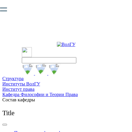
Ваш браузер устарел и не обеспечивает полноценную и
безопасную работу с сайтом. Пожалуйста
обновите браузер
,
чтобы улучшить взаимодействие с сайтом.
Структура
Институты ВолГУ
Институт права
Кафедра Философии и Теории Права
Состав кафедры
Title