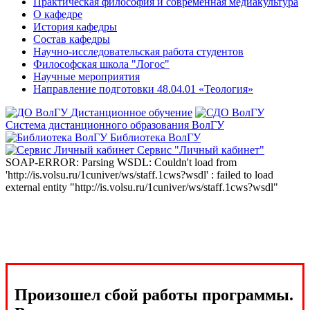
Практическая философия и современная медиакультура
О кафедре
История кафедры
Состав кафедры
Научно-исследовательская работа студентов
Философская школа "Логос"
Научные мероприятия
Направление подготовки 48.04.01 «Теология»
Дистанционное обучение
Система дистанционного образования ВолГУ
Библиотека ВолГУ
Сервис "Личный кабинет"
SOAP-ERROR: Parsing WSDL: Couldn't load from
'http://is.volsu.ru/1cuniver/ws/staff.1cws?wsdl' : failed to load
external entity "http://is.volsu.ru/1cuniver/ws/staff.1cws?wsdl"
Произошел сбой работы программы.