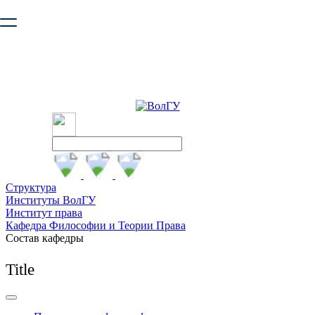
Ваш браузер устарел и не обеспечивает полноценную и
безопасную работу с сайтом. Пожалуйста
обновите браузер
,
чтобы улучшить взаимодействие с сайтом.
Структура
Институты ВолГУ
Институт права
Кафедра Философии и Теории Права
Состав кафедры
Title