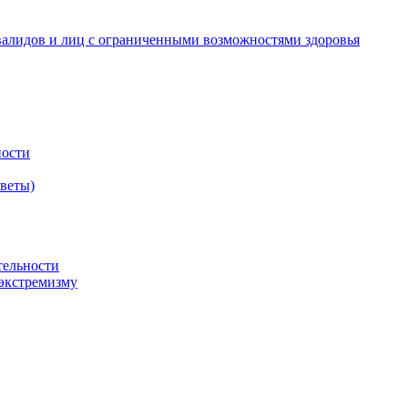
валидов и лиц с ограниченными возможностями здоровья
ности
оветы)
тельности
экстремизму