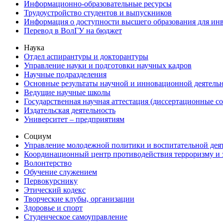
Информационно-образовательные ресурсы
Трудоустройство студентов и выпускников
Информация о доступности высшего образования для ин
Перевод в ВолГУ на бюджет
Наука
Отдел аспирантуры и докторантуры
Управление науки и подготовки научных кадров
Научные подразделения
Основные результаты научной и инновационной деятель
Ведущие научные школы
Государственная научная аттестация (диссертационные с
Издательская деятельность
Университет – предприятиям
Социум
Управление молодежной политики и воспитательной дея
Координационный центр противодействия терроризму и 
Волонтерство
Обучение служением
Первокурснику
Этический кодекс
Творческие клубы, организации
Здоровье и спорт
Студенческое самоуправление