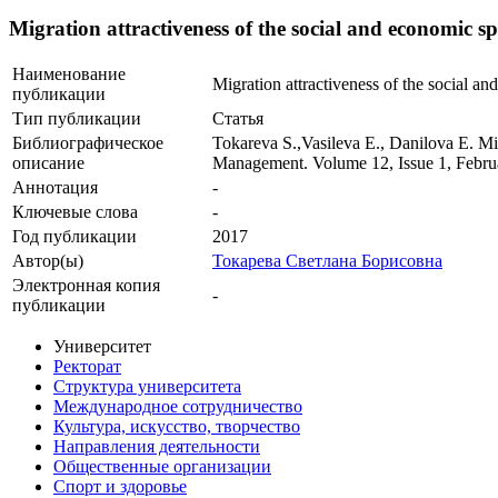
Migration attractiveness of the social and economic s
Наименование
Migration attractiveness of the social a
публикации
Тип публикации
Статья
Библиографическое
Tokareva S.,Vasileva E., Danilova E. Mig
описание
Management. Volume 12, Issue 1, Februa
Аннотация
-
Ключевые cлова
-
Год публикации
2017
Автор(ы)
Токарева Светлана Борисовна
Электронная копия
-
публикации
Университет
Ректорат
Структура университета
Международное сотрудничество
Культура, искусство, творчество
Направления деятельности
Общественные организации
Спорт и здоровье