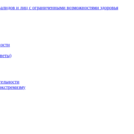
валидов и лиц с ограниченными возможностями здоровья
ности
оветы)
тельности
экстремизму