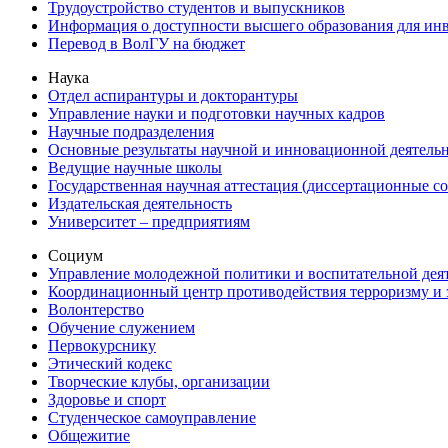
Трудоустройство студентов и выпускников
Информация о доступности высшего образования для ин
Перевод в ВолГУ на бюджет
Наука
Отдел аспирантуры и докторантуры
Управление науки и подготовки научных кадров
Научные подразделения
Основные результаты научной и инновационной деятель
Ведущие научные школы
Государственная научная аттестация (диссертационные с
Издательская деятельность
Университет – предприятиям
Социум
Управление молодежной политики и воспитательной дея
Координационный центр противодействия терроризму и 
Волонтерство
Обучение служением
Первокурснику
Этический кодекс
Творческие клубы, организации
Здоровье и спорт
Студенческое самоуправление
Общежитие