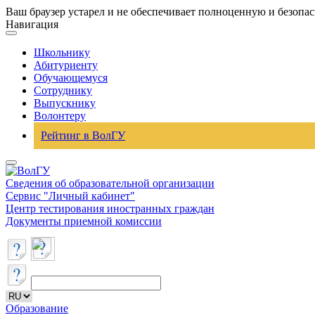
Ваш браузер устарел и не обеспечивает полноценную и безопа
Навигация
Школьнику
Абитуриенту
Обучающемуся
Сотруднику
Выпускнику
Волонтеру
Рейтинг в ВолГУ
Сведения об образовательной организации
Сервис "Личный кабинет"
Центр тестирования иностранных граждан
Документы приемной комиссии
Образование